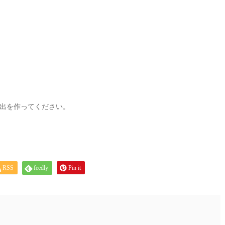
出を作ってください。
RSS
feedly
Pin it