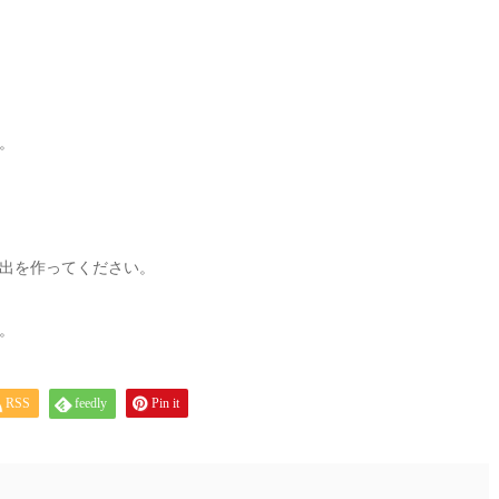
。
出を作ってください。
。
RSS
feedly
Pin it