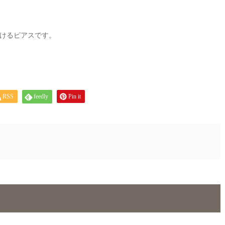
けるピアスです。
RSS
feedly
Pin it