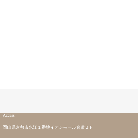
Access
岡山県倉敷市水江１番地イオンモール倉敷２Ｆ