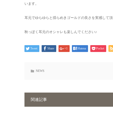
います。
耳元でゆらゆらと揺らめきゴールドの良さを実感して頂
秋っぽく耳元のオシャレも楽しんでください♪
Tweet
Share
+1
Hatena
Pocket
NEWS
関連記事