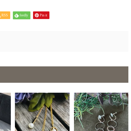
RSS
feedly
Pin it