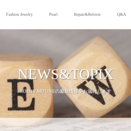
Fashion Jewelry
Pearl
Repair&Reform
Q&A
NEWS&TOPIX
SOPHY MIFUNEの最新情報をお届けします