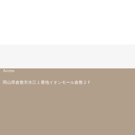
Access
岡山県倉敷市水江１番地イオンモール倉敷２Ｆ