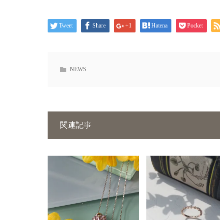
Tweet
Share
+1
Hatena
Pocket
NEWS
関連記事