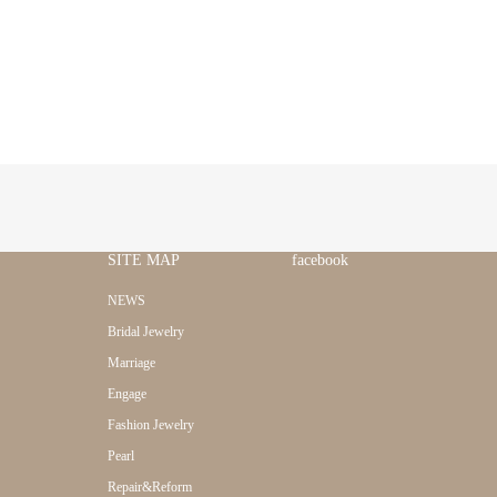
SITE MAP
facebook
NEWS
Bridal Jewelry
Marriage
Engage
Fashion Jewelry
Pearl
Repair&Reform