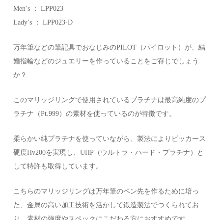
Men’s ： LPP023
Lady’s ： LPP023-D
万年筆などの筆記具でおなじみのPILOT（パイロット）が、結
婚指輪などのジュエリーを作っていることをご存じでしょう
か？
このマリッジリングで使用されているプラチナは最高純度のプ
ラチナ（Pt.999）の素材を使っているのが特徴です。
柔らかい純プラチナを使っていながら、製法によりビッカース
硬度Hv200を実現し、UHP（ウルトラ・ハード・プラチナ）と
して特許も取得しています。
こちらのマリッジリングは万年筆のペン先を作るために培っ
た、金属の高い加工技術を活かして鍛造製法でつくられてお
り、素材の強度やスペックにこだわる方におすすめです。