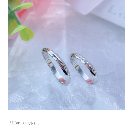
「L’or （ロル）」