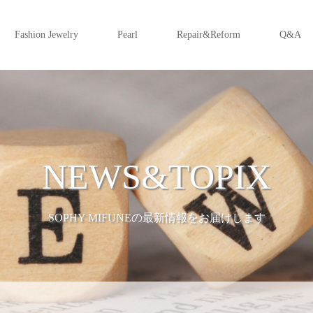
Fashion Jewelry
Pearl
Repair&Reform
Q&A
NEWS&TOPIX
SOPHY MIFUNEの最新情報をお届けします