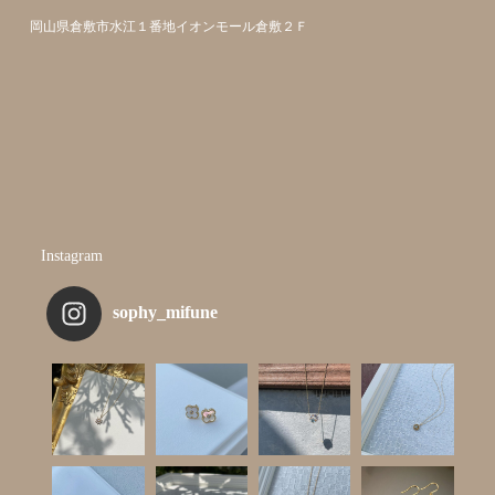
岡山県倉敷市水江１番地イオンモール倉敷２Ｆ
Instagram
sophy_mifune