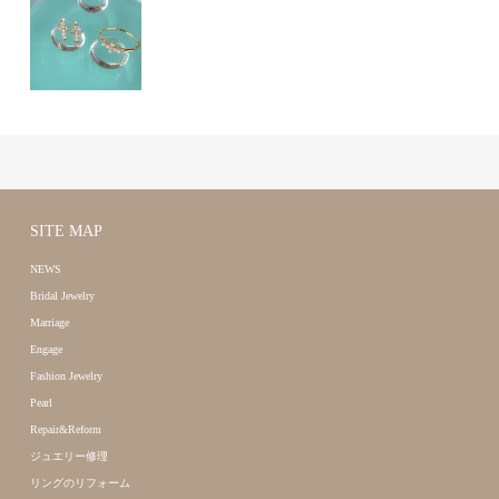
SITE MAP
NEWS
Bridal Jewelry
Marriage
Engage
Fashion Jewelry
Pearl
Repair&Reform
ジュエリー修理
リングのリフォーム