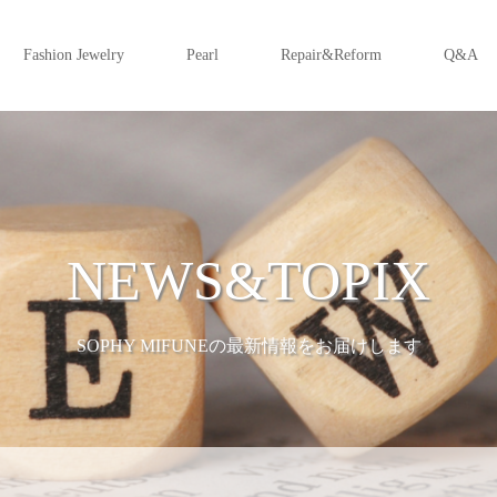
Fashion Jewelry
Pearl
Repair&Reform
Q&A
NEWS&TOPIX
SOPHY MIFUNEの最新情報をお届けします