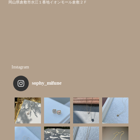
岡山県倉敷市水江１番地イオンモール倉敷２Ｆ
Instagram
sophy_mifune